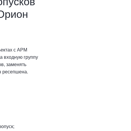
опусков
«Орион
ъектах с АРМ
на входную группу
ов, заменять
в ресепшена.
опуск;