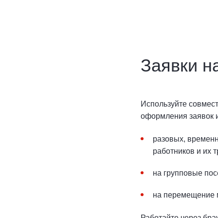
Заявки н
Используйте совместн
оформления заявок и
разовых, временн
работников и их 
на групповые по
на перемещение м
Работайте через бра