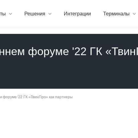
кты
Решения
Интеграции
Терминалы
ннем форуме '22 ГК «Твин
 форуме '22 ГК «ТвинПро» как партнеры