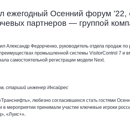
ил ежегодный Осенний форум ’22,
ючевых партнеров — группой ком
пил Александр Федорченко, руководитель отдела продаж по
преимуществах промышленной системы VisitorControl 7 и в
ала самостоятельной регистрации модели Next.
ов, старший инженер Инсайрес
Транснефть», любезно согласившихся стать гостями Осенне
 в мероприятии принимали участие ключевые игроки росс
д», «Луис+».