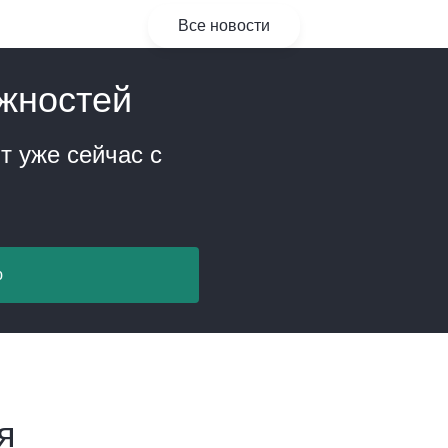
Все новости
жностей
т уже сейчас с
ю
я